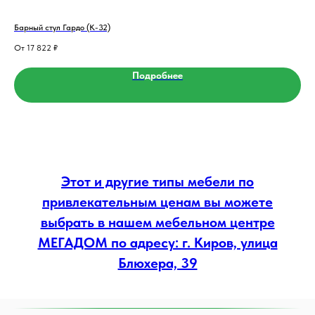
Барный стул Гардо (К-32)
Сту
17 822
₽
Подробнее
Этот и другие типы мебели по
привлекательным ценам вы можете
выбрать в нашем мебельном центре
МЕГАДОМ по адресу: г. Киров, улица
Блюхера, 39