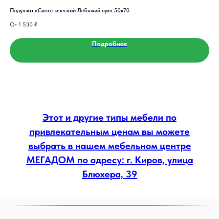
Подушка «Синтетический Лебяжий пух» 50х70
Кух
1 530
₽
Подробнее
Этот и другие типы мебели по
привлекательным ценам вы можете
выбрать в нашем мебельном центре
МЕГАДОМ по адресу: г. Киров, улица
Блюхера, 39