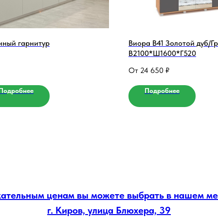
нный гарнитур
Виора В41 Золотой дуб/Г
В2100*Ш1600*Г520
24 650
₽
Подробнее
Подробнее
екательным ценам вы можете выбрать в нашем 
г. Киров, улица Блюхера, 39