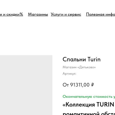
и и скидки%
Магазины
Услуги и сервис
Полезная инф
Спальни Turin
Магазин «Дятьково»
Артикул:
91311,00
₽
Окончательную стоимость у
«Коллекция TURIN
романтичной обст