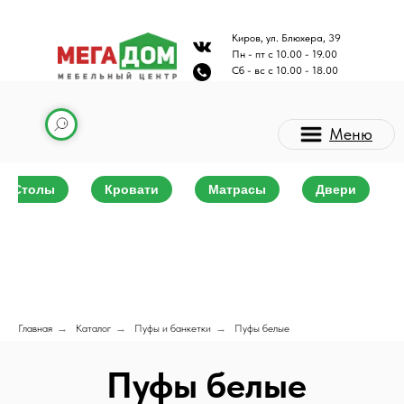
Киров, ул. Блюхера, 39
Пн - пт с 10.00 - 19.00
Сб - вс с 10.00 - 18.00
Меню
Столы
Кровати
Матрасы
Двери
Каталог мебели
Главная
→
Каталог
→
Пуфы и банкетки
→
Пуфы белые
Пуфы белые