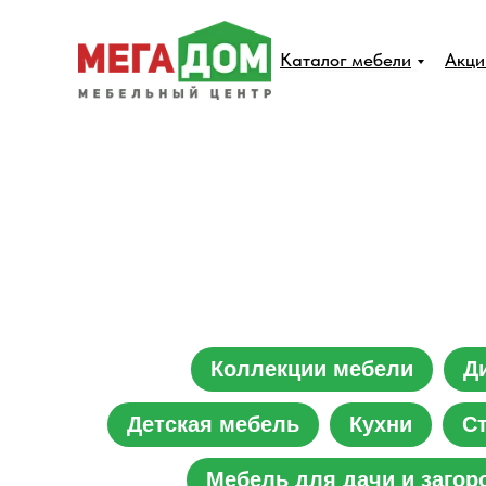
Каталог мебели
Акци
Коллекции мебели
Д
Детская мебель
Кухни
С
Мебель для дачи и загор