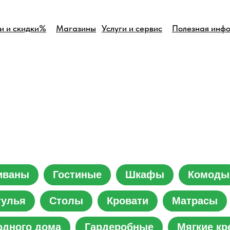
и и скидки%
Магазины
Услуги и сервис
Полезная инф
иваны
Гостиные
Шкафы
Комоды
тулья
Столы
Кровати
Матрасы
одного дома
Гардеробные
Мягкие кр