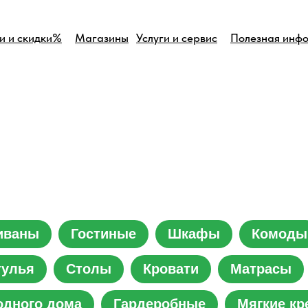
и и скидки%
Магазины
Услуги и сервис
Полезная инф
иваны
Гостиные
Шкафы
Комоды
тулья
Столы
Кровати
Матрасы
одного дома
Гардеробные
Мягкие кр